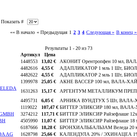
оказать #
«« В начало
« Предыдущая
1
2
3
4
Следующая »
В конец »
Результаты 1 - 20 из 73
Артикул
Цена
1448553
13,02 €
АКОНИТ Орентропфен 10 мл, В
4482616
4,55 €
АДАПЛИКАТОР 1 мль 1 Шт, БИО
4482622
4,55 €
АДАПЛИКАТОР 2 мль 1 Шт, БИО
1399978
25,05 €
АКНЕ ВАССЕР 100 мл, ВАЛА-Х
 WELEDA
1631263
15,17 €
АРГЕНТУМ МЕТАЛЛИКУМ ПРЕП. 0,
4495731
6,05 €
АРНИКА ВУНДТУХ 5 Шт, ВАЛА
1119022
107,47 €
БИТТЕР ЭЛИКСИР 180 мл, ВАЛ
L GMBH
3274212
117,71 €
БИТТЕР ЭЛИКСИР Райзефлаше 1
MBH
4505990
11,07 €
БИТТЕР ЭЛИКСИР Райзефлаше 1
6187666
18,28 €
БРОНХИАЛЬБАЛЬЗАМ Веледа 20 
EDA AG
1628798
25,66 €
КАЛЕНДУЛА 20% / ЭХИНАЦЕА 1% 