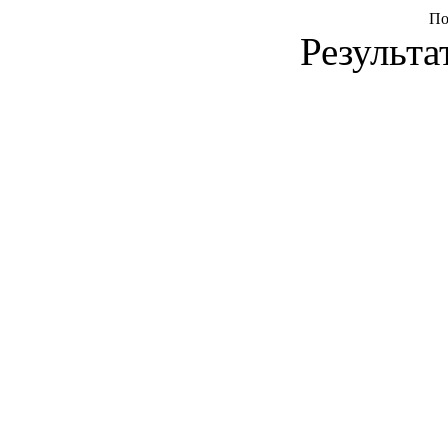
По
Результа