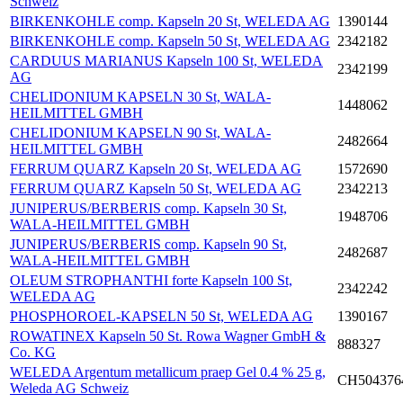
Schweiz
BIRKENKOHLE comp. Kapseln 20 St, WELEDA AG
1390144
BIRKENKOHLE comp. Kapseln 50 St, WELEDA AG
2342182
CARDUUS MARIANUS Kapseln 100 St, WELEDA
2342199
AG
CHELIDONIUM KAPSELN 30 St, WALA-
1448062
HEILMITTEL GMBH
CHELIDONIUM KAPSELN 90 St, WALA-
2482664
HEILMITTEL GMBH
FERRUM QUARZ Kapseln 20 St, WELEDA AG
1572690
FERRUM QUARZ Kapseln 50 St, WELEDA AG
2342213
JUNIPERUS/BERBERIS comp. Kapseln 30 St,
1948706
WALA-HEILMITTEL GMBH
JUNIPERUS/BERBERIS comp. Kapseln 90 St,
2482687
WALA-HEILMITTEL GMBH
OLEUM STROPHANTHI forte Kapseln 100 St,
2342242
WELEDA AG
PHOSPHOROEL-KAPSELN 50 St, WELEDA AG
1390167
ROWATINEX Kapseln 50 St. Rowa Wagner GmbH &
888327
Co. KG
WELEDA Argentum metallicum praep Gel 0.4 % 25 g,
CH504376
Weleda AG Schweiz