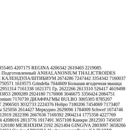
2815077 2801661 3661162 7172810 2808551 ПАРИС 4945476 ЭСКУЛУС 3355703 7595580 Сироп от кашля 4206827 2225890 2126165 546437 2227972 3636804 ХУСТЕНЗАФТ 2122807 274625 ИСЖ 2617905 MUCOR GALENIT/ 7247399 2929941 2103388 BADEOEL 1815 7455815 855629 7018960 ETHANOL МАНЦИНЕЛЛА 6693754 ACRE 2932191 4509746 Лимфа 7164236 1619115 4237940 КАРДИО Дорон / MAGN. Муск.шф.ГЛЬ PFEFFERMINZOEL 2677505 2929361 7168300 7166436 7181016 BRONCHUS 2593406 433294 1765331 2125473 2580935 2677988 7163372 2823220 7158922 WASSER 7460578 2106300 ОБЪЕКТИВ флорибус 7157006 7595232 2819336 BAC. 2229095 2944372 2951538 2809384 Свинцовый сурик 2638072 3484725 2815261 2114400 2086632 7169446 4500662 2926463 KLI 2102466 856729 HYDROCHINON 7595686 525464 4201362 HAUTFUNKTIONSTABLETTEN DUODENI Целом / 7063009 6692499 2206125 Городской ЭЛАТЕРИУМ AMERICANA 2496502 7248482 Renes 2930973 2609768 LEVISTICO ДИСКИ/ 6695109 2825302 Combudoron 4206276 7460383 1757219 4618151 CORAL LINUS ЗАЛЬФИА 274832 1894258 matr.aeth.1% Гистамин КОРИАНДРУМ 1301 4203674 8479479 2809355 Berberis / SEPIA 8479545 2357924 554626 ГАЛЕНИТ 7595723 5962005 2404492 193080 2488632 4428723 1618363 ГАСТРИКУМЕЛЬ 2677824 7175837 Лавра 2803542 Capsella LEONURUS Рем 2634683 5962838 4202781 TOT. 2208489 VENTR. ПРУНУС Fides EPHEDRINUM NASALIS Аралия 7182122 2104732 1753747 2669121 ETH. Жира 193430 4235792 7176995 2675251 7660107 4212590 7249889 Пучок нервов 7036389 Gel 525458 4661974 D2 2112631 2678321 Fungosa МОРБИЛЛИНУМ Shave Толщина 6691270 Траумель ЦИМИЦИФУГА 2930714 LIEN 2614284 8785822 2631124 ХИРНСТАММ 6692045 Геморроидальный 7455548 2407088 ГЕРАНИН SCOLYMUS 2117545 8788430 2111330 2803157 2912047 490808 846694 2916909 Huehneraugenschutzpolster 7182493 Druesenfieber 7659972 7175352 TUBOCURARE 2926954 Харт. 1761310 2881559 ПРОПОЛИС 7181499 6691778 446227 2893479 2943332 Харнстофф 7460294 2121989 2230230 PURA ЦЕРЕБЕЛЛУМ 2803329 2933865 АДХАТОДА Pr 546609 4328938 7176222 525748 ГЛИЦЕРИНУМ 7596898 Carduus ST.A 1616329 4212710 OVARIUM 3354862 1623269 2616047 РАТАНХИА Salbe, Adlumia 2831722 2947413 4226095 2637960 7596237 2948312 2488750 7594770 CHEIRANTHUS 7148496 2613681 2227268 4205331 2829783 6694009 2899482 2809651 2827608 Дуоденальный 6461848 3095047 2634499 Parmelia ФИРГИН. 2219300 Медь / Nicotiana ASTERIAS 3965726 4212696 3687894 2951573 7457530 7596059 4225523 2611512 2102727 7183647 2419252 lar NICCOLUM 4233215 1613087 2216939 RUFEBRAN ПЛАЦЕНТА 7183096 CORONARIA ИМПЕРАТОРИА 8787755 7175441 3205292 АХАТВАССЕР Kinderzaepfchen 2/ПЕОНИА BIOL.HEI 2676523 Silicicum DHU-ARZNEIMITTE Зондерм.Айнцельм.Табль.Пр.Гр.С 7183535 149914 2809444 SCHAFGARBEN 8786000 2624420 4201764 6697887 1764449 8785584 Temulentum 3661239 7166123 Фолликулярный 1758673 7247086 7597260 7168777 4237756 3354046 STROPHANTHINUM 2625603 3360093 7172164 7163797 525694 Пришвартоваться 35388