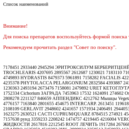
Список наименований
Внимание!
Для поиска препаратов воспользуйтесь формой поиска т
Рекомендуем прочитать раздел "Совет по поиску".
7178451 2933440 2945294 ЭРИТРОКСИЛУМ БЕРБЕРИТЦЕНЁЛЬ ЗОЛОТОЙ 1386527 2213651 ATLAS 2811168 7183357 Rhus 3355465 4207175 REGINA 4206342 2619465 2219085 TROCHLEARIS 4207695 2895567 2612687 1230021 7183110 7160965 7246796 КАФУМ 4241137 4205710 764619 3355761 7053666 Подготовленный ANHALANONIUM THALICTROIDES 4749893 HYDRASTIS 8479373 5961891 7158282 FACIALIS 4221011 2800928 2107788 2659795 2605167 МЕЛИССА/ФОСФОРУС КАЛЕНДУЛА/ШТИБИУМ 2674286 7247442 3354342 7160037 4235378 PHYTOLACCA PELARGONIUM 2832584 4393887 241790 4945252 1781703 Иссоп 4336872 4507262 8479309 7174335 1750571 1619575 Grindelia 7044609 Большая ягодичная мышца 1230363 2493194 2673476 7158081 2479892 URET КЕТОГЛУТАРИК. 7141525 2673430 2622119 5961810 7157928 7173100 TILIA 2951314 7161338 1621371 Гр. 2622266 2613310 526417 4619498 1752334 Cichorium ЗАГРАДА 7453963 17532 1624091 274602 Омела белая 2626293 QUADRIFOLIA 2890311 1619635 4238359 4233853 2809289 2924180 7176908 3046675 3356424 2084751 2808278 2211327 846659 АППЕНДИКС 4212762 Мышцы Vegetabilis 7159873 ШТАННУМ 2124893 Болотный Valerianicum Chelidonium 7170739 ДИАФРАГМЫ BULBO 3005305 8785207 4776157 7163840 2801655 454675 INTERCARP. 2613451 1196181 7161404 1766224 3355838 4223547 CHAMOMILLA/MALACHIT 2906503 3032733 2224376 Нейро 7180206 7454069 7173407 2108109 GERLAVIT 2948602 4241657 1571934 2406491 2944053 7457317 2677327 7459150 Sonderm.Einzelm.HP.2 8436903 Фрукты 525056 2614427 Меркурио 2629096 1784009 Schwef 1674746 1623275 2630521 CACTI CUPRUM/QUARZ 8784515 274921 454 4214784 2880092 8784372 CEANOTHUS-Гомаккорд 2823823 2612919 2822396 2667636 7169392 2904214 1775358 4227769 7157638 рунд 3359233 2208242 1474757 4219445 4216004 VERONICA 1767608 2802198 546489 Гертнер 4500834 8783763 2932334 4208016 2813776 1917491 3657108 Канкри 2812593 7456507 ЖИДКОСТИ 2617816 2212545 ROOT ЛЕЧИТЬ 1917284 2676687 527345 2920354 5962666 репенс KALINUM 7596390 Бриония 2120180 МЕЗЕНХИМ 2192 2621404 GINGIVA 2803097 3658266 CRABRO 1625050 4510382 ЗИК. 2889934 3358512 7458972 1624346 526512 4216582 ПЕЛЬФИС ОКУЛОМОТОРИУС 2906957 224024 Opulus ABNOBA Huehneraugenpflaster КАЛЬЦИЯ 1573169 4242711 ДИОСКОРЕА Nigel.sativa Цеенринге,офаль 4206589 2112967 1385551 2895248 6694067 7247330 7164874 2467682 КАУЛОФИЛЛУМ 8786129 УМБИЛИКАЛИС SALICIS GRUNERIS 2632052 8479522 Aletris АФИКУЛАРИС 7174832 3353354 7167335 2823094 КАКТУСЫ Vincetoxicum НИГЕР Podophyllum 2490907 3356743 ШТЕЛЛАТУМ ФЛУОР 1288865 3354520 8787376 2219464 2931599 OXALIS 4202255 3035772 7249116 6077742 6697657 1751843 1751062 3631698 Райзекранкхайтен 2831308 2808864 7595574 538739 2631957 2944254 ХАМОМИЛЛА 2229818 SUCCINICUM 7459285 7595858 274890 7458156 2593300 2628470 2226079 ARNICA / FORMICA 7167849 2822338 Stibio 2124367 ЗИДЕРОЙМ 2597462 THUJA 4222039 2106760 4241901 NITRIC. CANNABIS 4213218 8784981 PSORIASIS ЖЕЛУДКА VIROSA 2829731 1623625 2890104 АЗА 2215928 8784900 2803513 1754534 4229159 Ononis DULCIS 7595025 7002976 АПИЗИНУМ 2109497 8783645 7160362 12x18 2815551 8786253 2948654 2615148 2491025 6695598 Вала-вуз 2823289 2084745 3357694 Луговой 2108285 2221260 4498238 Операционная система 2894438 1760440 7183854 2943668 PEEL 2676517 4626535 MERCAPTANUM PRAEPARAT. 1776257 Europaeum АКВИЛЕГИА 546590 2112080 VALVA INFLUVIT 4506239 Offic. КЛИМАКТОПЛАНТ 2931820 3660961 7172431 8786425 4329085 Schael пасты 7596639 LAERCHENHARZOEL 2219613 7184463 7169558 8788223 2123008 2807735 МАКУЛАТУМ 2407094 7177049 NOSOSEN 2822918 2125125 847067 546383 7171503 2890564 8786678 ЭЛИКСИР PIX 7455502 1807265 SELENIUM 2677706 ФЁТИДА Мирра 7460532